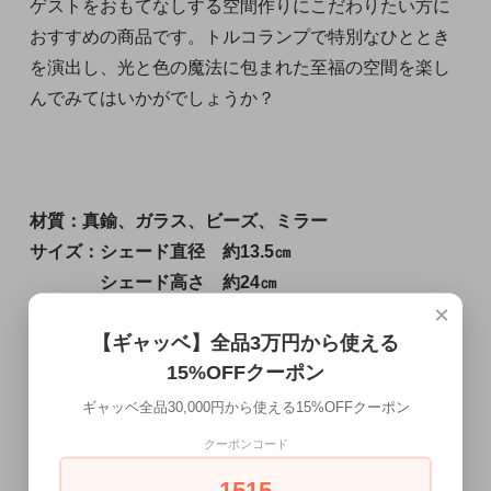
ゲストをおもてなしする空間作りにこだわりたい方に
おすすめの商品です。トルコランプで特別なひととき
を演出し、光と色の魔法に包まれた至福の空間を楽し
んでみてはいかがでしょうか？
材質：真鍮、ガラス、ビーズ、ミラー
サイズ：シェード直径 約13.5㎝
シェード高さ 約24㎝
×
全体の高さ 約73㎝（短くすることも可能で
【ギャッベ】全品3万円から使える
す）
15%OFFクーポン
生産地：トルコ
コンセント：引掛シーリング
ギャッベ全品30,000円から使える15%OFFクーポン
電球ソケット口金サイズ：E26
クーポンコード
品番:吊り下げ②
1515