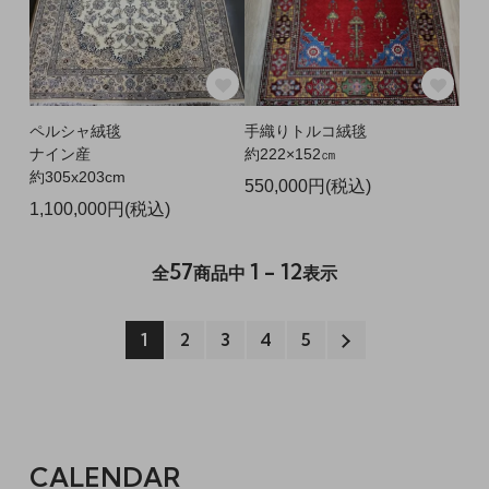
ペルシャ絨毯
手織りトルコ絨毯
ナイン産
約222×152㎝
約305x203cm
550,000円(税込)
1,100,000円(税込)
57
1 - 12
全
商品中
表示
1
2
3
4
5
CALENDAR