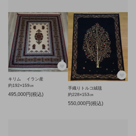
キリム イラン産
約192×159㎝
手織りトルコ絨毯
495,000円(税込)
約228×153㎝
550,000円(税込)