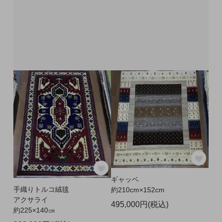
ギャッベ
手織りトルコ絨毯
約210cm×152cm
アクサライ
495,000円(税込)
約225×140㎝