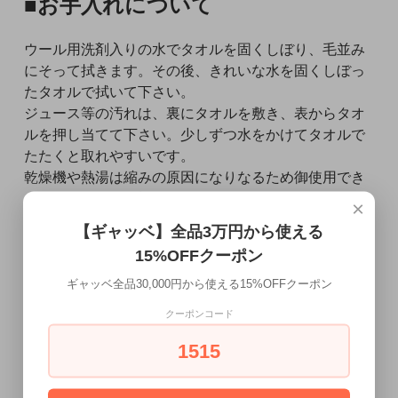
■お手入れについて
ウール用洗剤入りの水でタオルを固くしぼり、毛並み
にそって拭きます。その後、きれいな水を固くしぼっ
たタオルで拭いて下さい。
ジュース等の汚れは、裏にタオルを敷き、表からタオ
ルを押し当てて下さい。少しずつ水をかけてタオルで
たたくと取れやすいです。
乾燥機や熱湯は縮みの原因になりなるため御使用でき
ません。よく掃除機をかけて年に1回は日干しして下さ
×
い。
【ギャッベ】全品3万円から使える
＜ご注意＞
15%OFFクーポン
※手作りの為サイズは測定場所により多少の誤差が御
ギャッベ全品30,000円から使える15%OFFクーポン
座います。
※お使いのモニターなどにより、若干実物と異なるお
クーポンコード
色に見える場合がございます。
1515
※イメージ違いでの返品・交換は承っておりません。
※実店舗でも販売中のため、売切れの場合がございま