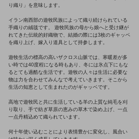
り織り」を意味します。
イラン南西部の遊牧民族によって織り続けられている
手織りの絨毯です。 遊牧民族の母から娘へと受け継が
れてきた伝統的好織物で、結婚の際には3枚のギャッベ
を織り上げ、嫁入り道具として持参します。
遊牧生活の標高の高いザクロス山脈では、寒暖差が多
い時では40度程になる時もあり、冬には氷点下にもな
るとても過酷な生活です。遊牧の人々は生活に必要な
物は力を合わせてみんなで考えていきます。そこから
生活の知恵として生まれたのがギャッベです。
高地で遊牧民と共に生活している羊の上質な純毛を刈
り取り、手で紡ぎ草原の恵みの草木で染め上げ、一点
一点丹精込めて織られています。
何十年使い込むことにより表情豊かに変化し、風合い