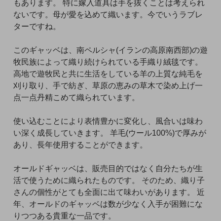
もあります。 特に嫁入道具は手を抜くことは考えられ
ないです。母が愛を込めて織います。今でいうラブレ
ターですね。
このギャッベは、南ペルシャ(イランの高原南西部)の遊
牧民族によって織り続けられている手織り絨毯です。
高地で遊牧民と共に生活をしている羊の上質な純毛を
刈り取り、手で紡ぎ、草原の恵みの草木で染め上げ一
点一点丹精こめて織られています。
使い込むことにより表情豊かに変化し、風合いは味わ
い深く成長していきます。 羊毛(ウール100%)で厚みが
あり、長年使用することができます。
オールドギャッベは、販売目的ではなく自分たちが生
活で使うために織られたものです。 そのため、織り子
さんの個性がとても全面に出て味わいがあります。 近
年、オールドのギャッベは数が少なく入手が困難にな
りつつある貴重な一品です。