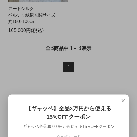
アートシルク
ペルシャ絨毯玄関サイズ
約150×100cm
165,000円(税込)
3
1 - 3
全
商品中
表示
1
×
CALENDAR
【ギャッベ】全品3万円から使える
15%OFFクーポン
ギャッベ全品30,000円から使える15%OFFクーポン
2026年8月
クーポンコード