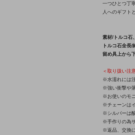
一つひとつ丁
人へのギフト
素材/トルコ石、
トルコ石全長/約4
留め具上から下
＜取り扱い注
※水濡れには
※強い衝撃や
※お使いのモ
※チェーンは
※シルバーは
※手作りの為
※返品、交換