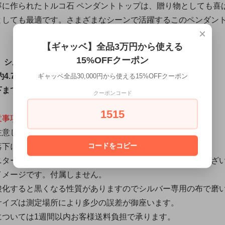
寧に作られたトルコ石 ペンダントトップは、贈り物としても喜
としても最適です。さまざまなシーンで活躍するこのペンダン
×
【ギャッベ】全品3万円から使える
15%OFFクーポン
シルバー(92.5)
ギャッベ全品30,000円から使える15%OFFクーポン
.7× 3.6cm
まで/7㎝
クーポンコード
1515
意事項＞
注意してください。
コードをコピー
落下による破損にご注意ください。
ニターなどにより、若干実物と異なるお色に見える場合がござ
イメージです。付属しません。
酸化すると黒くなる性質がありますのでシルバー専用の布で磨
サイズは測定場所により多少の誤差が御座います。
については1週間以内お客様送料負担で承ります。