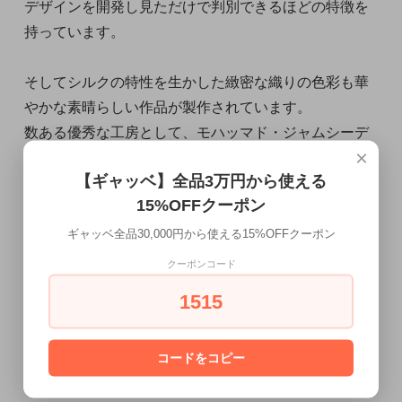
デザインを開発し見ただけで判別できるほどの特徴を
持っています。
そしてシルクの特性を生かした緻密な織りの色彩も華
やかな素晴らしい作品が製作されています。
数ある優秀な工房として、モハッマド・ジャムシーデ
×
ィ工房、マスミ工房、ラフマニ工房、ラジャビアン工
【ギャッベ】全品3万円から使える
房、ヌーリー工房などがあります。
15%OFFクーポン
■お手入れ方法について
ギャッベ全品30,000円から使える15%OFFクーポン
＊普段のお手入れとしては掃除機をしっかりかけて下
クーポンコード
さい
1515
＊フサの部分は掃除機を弱でかけてください。
＊汚れが気になる時は、当店でクリーニングを承って
コードをコピー
おります。
＊乾燥機や熱湯は縮みの原因になりなるため御使用で