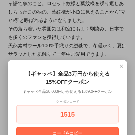
ャ語で魚のこと。ロゼット紋様と葉紋様を繰り返しあ
しらったこの柄の、葉紋様が小魚に見えることから“マ
ヒ柄”と呼ばれるようになりました。
その落ち着いた雰囲気は和室にもよく馴染み、日本で
も多くのファンを獲得しています。
天然素材ウール100%手織りの絨毯で、冬暖かく、夏は
サラッとした肌触りで一年中ご愛用できます。
×
■お手入れ方法について
【ギャッベ】全品3万円から使える
＊普段のお手入れとしては掃除機をしっかりかけて下
15%OFFクーポン
さい
ギャッベ全品30,000円から使える15%OFFクーポン
＊フサの部分は掃除機を弱でかけてください。
クーポンコード
＊汚れが気になる時はウール用洗剤入りの水でタオル
1515
を固くしぼり、毛並みにそって拭きます。その後、き
れいな水を固くしぼったタオルで拭いて下さい。
＊ジュース等の汚れは、裏にタオルを敷き、表からタ
コードをコピー