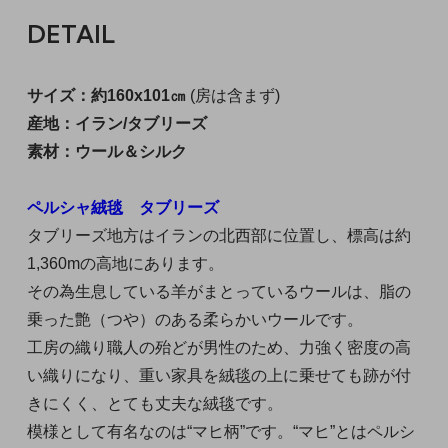
DETAIL
サイズ：約160x101㎝
(房は含まず)
産地：イラン/タブリーズ
素材：ウール＆シルク
ペルシャ絨毯 タブリーズ
タブリーズ地方はイランの北西部に位置し、標高は約
1,360mの高地にあります。
その為生息している羊がまとっているウールは、脂の
乗った艶（つや）のある柔らかいウールです。
工房の織り職人の殆どが男性のため、力強く密度の高
い織りになり、重い家具を絨毯の上に乗せても跡が付
きにくく、とても丈夫な絨毯です。
模様として有名なのは“マヒ柄”です。“マヒ”とはペルシ