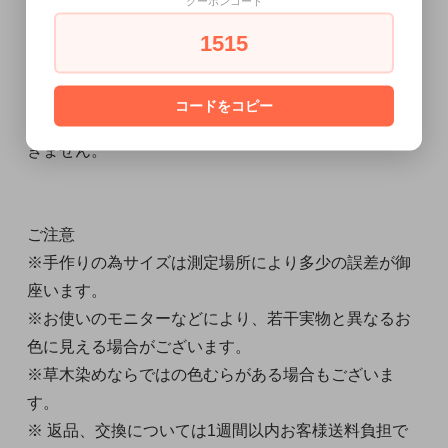
クーポンコード
＊ジュース等の汚れは、裏にタオルを敷き、表からタ
オルを押し当てて下さい。
1515
少しずつ水をかけてタオルでたたくと取れやすいで
す。
コードをコピー
＊乾燥機や熱湯は縮みの原因になりなるため御使用で
きません。
ご注意
※手作りの為サイズは測定場所により多少の誤差が御
座います。
※お使いのモニターなどにより、若干実物と異なるお
色に見える場合がございます。
※草木染めならではの色むらがある場合もございま
す。
※ 返品、交換については1週間以内お客様送料負担で