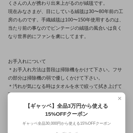
くさんの人が携わり出来上がるのが絨毯です。
現在みなさまが、目にしている絨毯は30〜80年前の工
房のものです。手織絨毯は100〜150年使用するのは、
当たり前の事なのでビンテージの絨毯の風合いは良く
なり世界的にファンを虜にしてます。
お手入れについて
＊お手入れ方法は普段は掃除機をかけて下さい。フサ
の部分は掃除機の弱で優しくかけて下さい。
＊汚れが気になる時はタオルを水で絞って拭き上げて
下さい。
×
＊ウール用洗剤入りの水でタオルを固くしぼり、毛並
【ギャッベ】全品3万円から使える
みにそって拭きます。
15%OFFクーポン
その後、きれいな水を固くしぼったタオルで拭いて下
ギャッベ全品30,000円から使える15%OFFクーポン
さい。