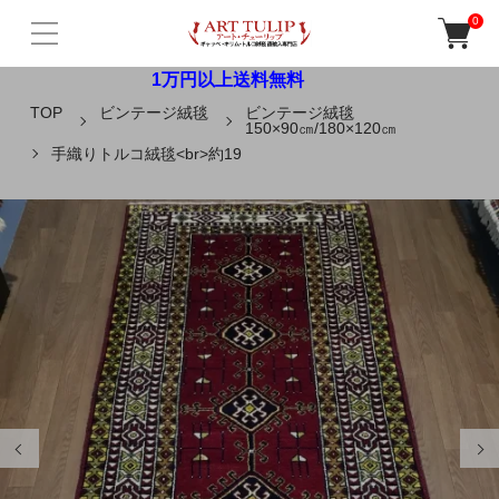
0
1万円以上送料無料
TOP
ビンテージ絨毯
ビンテージ絨毯
150×90㎝/180×120㎝
手織りトルコ絨毯<br>約19