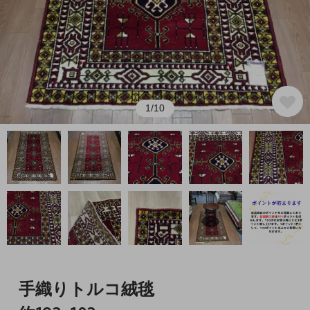
1/10
手織りトルコ絨毯