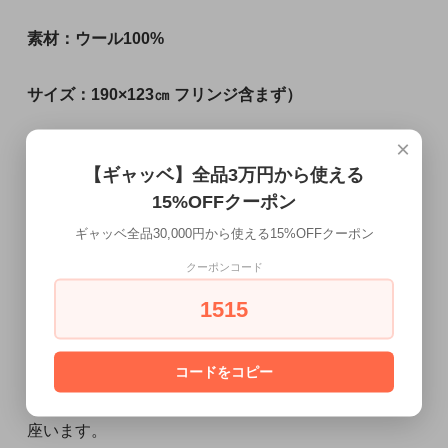
素材：ウール100%
サイズ：190×123㎝ フリンジ含まず）
×
フリンジを含むとプラス８㎝〜10㎝
【ギャッベ】全品3万円から使える
15%OFFクーポン
ギャッベ全品30,000円から使える15%OFFクーポン
ご注意
クーポンコード
※お使いのモニターなどにより、若干実物と異なるお
1515
色に見える場合がございます。
※草木染めならではの色むらがある場合もございま
コードをコピー
す。
※手作りの為サイズは測定場所により多少の誤差が御
座います。