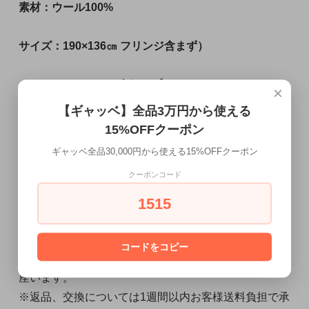
素材：ウール100%
サイズ：190×136㎝ フリンジ含まず）
フリンジを含むとプラス８㎝〜10㎝
×
【ギャッベ】全品3万円から使える
15%OFFクーポン
ご注意
ギャッベ全品30,000円から使える15%OFFクーポン
クーポンコード
※お使いのモニターなどにより、若干実物と異なるお
色に見える場合がございます。
1515
※草木染めならではの色むらがある場合もございま
す。
コードをコピー
※手作りの為サイズは測定場所により多少の誤差が御
座います。
※返品、交換については1週間以内お客様送料負担で承