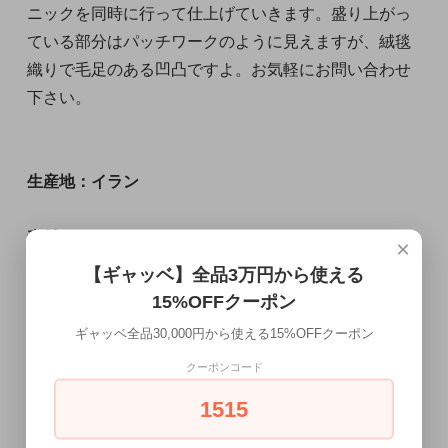
ニックを同時に行って仕上げていきます。盛り上がっ
ている部分はパッチワークのように見えますが、絨毯
織りで毛足のある凹凸ですよ。お気軽にお問い合わせ
下さい。
生産地：イラン
素材：ウール100%
×
【ギャッベ】全品3万円から使える
サイズ：192×159㎝（フリンジ含まず）
15%OFFクーポン
ギャッベ全品30,000円から使える15%OFFクーポン
フリンジを含むとプラス８㎝〜10㎝
クーポンコード
1515
ご注意