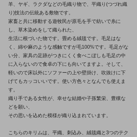
羊、ヤギ、ラクダなどの毛織り物で、平織り(つづれ織
り)技法の伝統ある敷物です。
家畜と共に移動する遊牧民が原毛を手で紡いで糸に
し、草木染めをして織られた、
生活に根づいた物です。畳める絨毯です。毛足はな
く、綿や麻のような感触ですが毛100%です。毛足がな
い分、家具の足跡がつきにくく食べこぼしも毛足の中
に入らないので食卓の下にも向いてますよ。そして、
軽いので床以外にソファーの上や壁掛け、吹抜けに下
げてもカッコいいです。使い方色々となんでも使えま
す。
織り手である女性が、幸せな結婚や子孫繁栄、豊穣な
どを願い、
その思いを込めた模様が織り込まれています。
こちらのキリムは、平織、刺込み、絨毯織と3つのテク