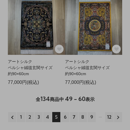
アートシルク
アートシルク
ペルシャ絨毯玄関サイズ
ペルシャ絨毯玄関サイズ
約90×60cm
約90×60cm
77,000円(税込)
77,000円(税込)
134
49 - 60
全
商品中
表示
1
2
3
4
5
6
7
8
9
12