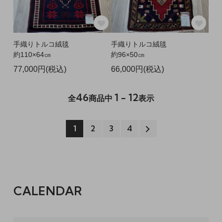
手織りトルコ絨毯
手織りトルコ絨毯
約110×64㎝
約96×50㎝
77,000円(税込)
66,000円(税込)
46
1 - 12
全
商品中
表示
1
2
3
4
CALENDAR