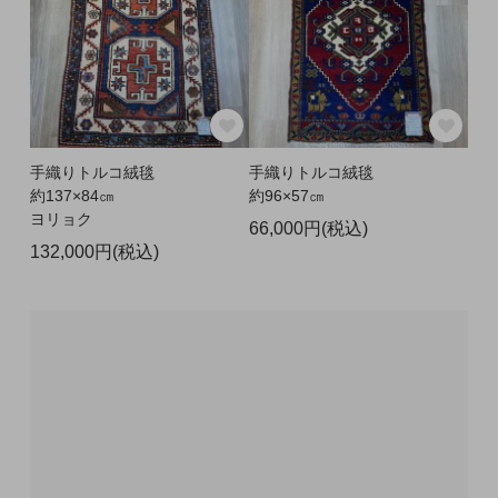
手織りトルコ絨毯
手織りトルコ絨毯
約137×84㎝
約96×57㎝
ヨリョク
66,000円(税込)
132,000円(税込)